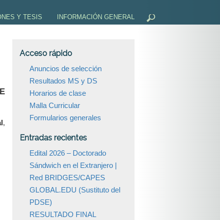
ONES Y TESIS
INFORMACIÓN GENERAL
ELECTIVO
ÓN DEL PROYECTO
ACTAS DEL CONGRESO REGIONAL DE BIOTECNOLO
Acceso rápido
NES PARA LA DEFENSA - DISERTACIÓN/TESIS
BECAS Y AYUDAS
Anuncios de selección
Resultados MS y DS
E COPIAS
REGLAMENTO, RESOLUCIONES, NORMAS Y PLANIF
E
Horarios de clase
ENDIDAS
CALENDARIO DE PROGRAMAS DE POSGRADO
Malla Curricular
Formularios generales
l
,
FECHAS DE LAS REUNIONES COMISIÓN
Entradas recientes
FORMULARIOS GENERALES
Edital 2026 – Doctorado
Sándwich en el Extranjero |
LEGISLACIÓN BRASILEÑA
Red BRIDGES/CAPES
GLOBAL.EDU (Sustituto del
VIVIR EN BRASIL
PDSE)
RESULTADO FINAL