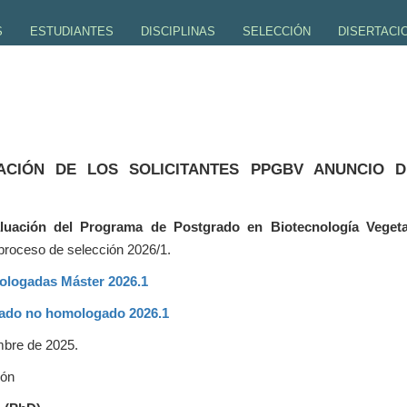
S
ESTUDIANTES
DISCIPLINAS
SELECCIÓN
DISERTACI
 DE LA UENF
ESTUDIANTES DE MAESTRIA
OBLIGATORIO
INSCRIPCIÓN - PROCESO S
PREPARACI
 UVV
ESTUDIANTES DE DOCTORADO
MALLA CURRICULAR
ESTUDIANTE ESPECIAL
INSTRUCCIO
DAD DOCENTE
CENTRO DE ESTUDIOS - GERMINACIÓN
HORARIOS DE CLASE
ANUNCIOS DE SELECCIÓN
ENTREGA D
ACIÓN DE LOS SOLICITANTES PPGBV ANUNCIO D
POSDOCTORADO
RESULTADOS MS Y DS
TESIS DEF
uación del Programa de Postgrado en Biotecnología Vegeta
EGRESADOS
l proceso de selección 2026/1.
FLUJO DE ESTUDIANTES
ologadas Máster 2026.1
ado no homologado
2026.1
bre de 2025.
ión