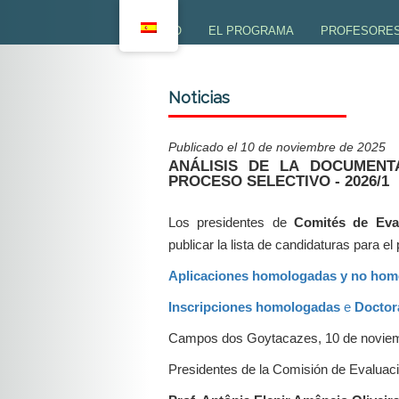
INICIO
EL PROGRAMA
PROFESORE
PRESENTACIÓN
PROFESORES
Noticias
OBJETIVOS
PROFESORES
Publicado el 10 de noviembre de 2025
LÍNEAS DE INVESTIGACIÓN
PRODUCTIVI
ANÁLISIS DE LA DOCUMENT
PROCESO SELECTIVO - 2026/1
COMITÉ DE COORDINACIÓN
Los presidentes de
Comités de Eval
SECRETARÍA DEL PROGRAMA
publicar la lista de candidaturas para e
ACTIVIDADES DE EXTENSIÓN
Aplicaciones homologadas y no hom
Inscripciones homologadas
e
Doctor
Campos dos Goytacazes, 10 de noviem
Presidentes de la Comisión de Evaluac