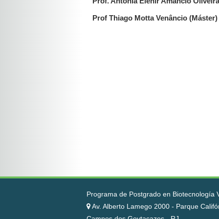
Prof. Antônia Elenir Amâncio Oliveir
Prof Thiago Motta Venâncio (Máster)
Programa de Postgrado en Biotecnología 
Av. Alberto Lamego 2000 - Parque Calif
Campos dos Goytacazes - RJ