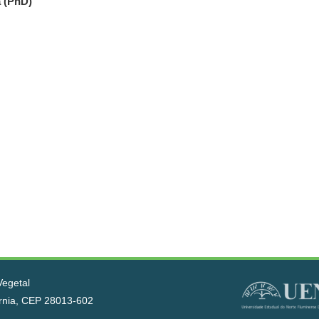
a (PhD)
Vegetal
órnia, CEP 28013-602