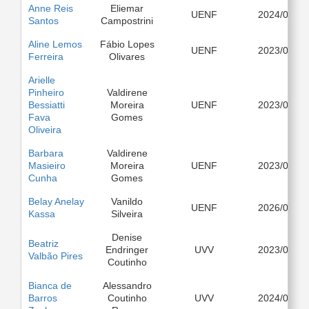
Anne Reis
Eliemar
UENF
2024/08
Santos
Campostrini
Aline Lemos
Fábio Lopes
UENF
2023/03
Ferreira
Olivares
Arielle
Pinheiro
Valdirene
Bessiatti
Moreira
UENF
2023/03
Fava
Gomes
Oliveira
Barbara
Valdirene
Masieiro
Moreira
UENF
2023/03
Cunha
Gomes
Belay Anelay
Vanildo
UENF
2026/03
Kassa
Silveira
Denise
Beatriz
Endringer
UVV
2023/03
Valbão Pires
Coutinho
Bianca de
Alessandro
Barros
Coutinho
UVV
2024/03