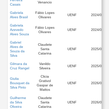
Ferreira
Venancio
Casais
Gabriela
Fábio Lopes
UENF
2024/03
Alves Brasil
Olivares
Gabriela
Fábio Lopes
Azevedo
UENF
2024/08
Olivares
Alves Souza
Gabriel
Claudete
Alves de
Santa
UENF
2025/08
Souza da
Catarina
Silva
Gilmara da
Vanildo
UENF
2025/08
Cruz Rangel
Silveira
Clicia
Giulia
Grativol
Bousquet da
UENF
2026/03
Gaspar de
Silva Pinto
Mattos
Guilherme
Claudete
da Silva
Santa
UENF
2026/03
Oliveira
Catarina