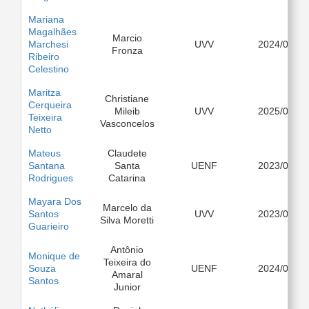
Mariana
Magalhães
Marcio
Marchesi
UVV
2024/08
Fronza
Ribeiro
Celestino
Maritza
Christiane
Cerqueira
Mileib
UVV
2025/03
Teixeira
Vasconcelos
Netto
Mateus
Claudete
Santana
Santa
UENF
2023/08
Rodrigues
Catarina
Mayara Dos
Marcelo da
Santos
UVV
2023/03
Silva Moretti
Guarieiro
Antônio
Monique de
Teixeira do
Souza
UENF
2024/08
Amaral
Santos
Junior