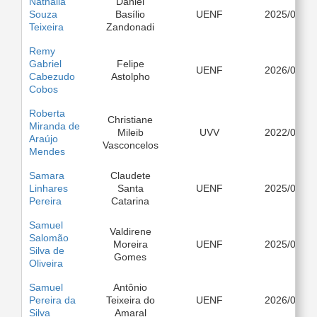
Nathália
Daniel
Souza
Basílio
UENF
2025/08
Teixeira
Zandonadi
Remy
Gabriel
Felipe
UENF
2026/03
Cabezudo
Astolpho
Cobos
Roberta
Christiane
Miranda de
Mileib
UVV
2022/08
Araújo
Vasconcelos
Mendes
Samara
Claudete
Linhares
Santa
UENF
2025/08
Pereira
Catarina
Samuel
Valdirene
Salomão
Moreira
UENF
2025/03
Silva de
Gomes
Oliveira
Samuel
Antônio
Pereira da
Teixeira do
UENF
2026/03
Silva
Amaral