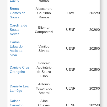
Zache
Ramos
Brena
Alessandro
Gomes de
Coutinho
UVV
2022/03
Souza
Ramos
Carolina de
Eliemar
Souza
UENF
2026/08
Campostrini
Neves
Carlos
Eduardo
Vanildo
UENF
2025/03
Assis da
Silveira
Silva
Gonçalo
Daniele Cruz
Apolinário
UENF
2025/03
Grangeiro
de Souza
Filho
Antônio
Danielle Leal
Teixeira do
UENF
2023/03
Lamêgo
Amaral
Daiane
Aline
Carvalho
Chaves
UENF
2025/03