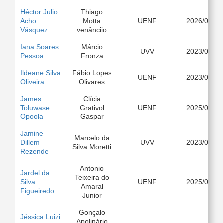
Héctor Julio
Thiago
Acho
Motta
UENF
2026/03
Vásquez
venânciio
Iana Soares
Márcio
UVV
2023/03
Pessoa
Fronza
Ildeane Silva
Fábio Lopes
UENF
2023/03
Oliveira
Olivares
James
Clícia
Toluwase
Grativol
UENF
2025/08
Opoola
Gaspar
Jamine
Marcelo da
Dillem
UVV
2023/03
Silva Moretti
Rezende
Antonio
Jardel da
Teixeira do
Silva
UENF
2025/08
Amaral
Figueiredo
Junior
Gonçalo
Jéssica Luizi
Apolinário