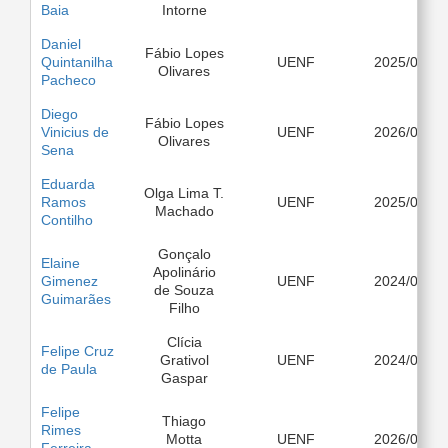
Baia
Intorne
Daniel
Fábio Lopes
Quintanilha
UENF
2025/03
Olivares
Pacheco
Diego
Fábio Lopes
Vinicius de
UENF
2026/08
Olivares
Sena
Eduarda
Olga Lima T.
Ramos
UENF
2025/03
Machado
Contilho
Gonçalo
Elaine
Apolinário
Gimenez
UENF
2024/03
de Souza
Guimarães
Filho
Clícia
Felipe Cruz
Grativol
UENF
2024/03
de Paula
Gaspar
Felipe
Thiago
Rimes
Motta
UENF
2026/03