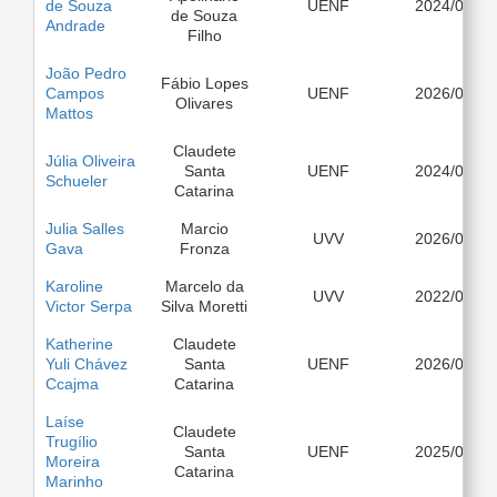
de Souza
UENF
2024/03
de Souza
Andrade
Filho
João Pedro
Fábio Lopes
Campos
UENF
2026/03
Olivares
Mattos
Claudete
Júlia Oliveira
Santa
UENF
2024/08
Schueler
Catarina
Julia Salles
Marcio
UVV
2026/03
Gava
Fronza
Karoline
Marcelo da
UVV
2022/03
Victor Serpa
Silva Moretti
Katherine
Claudete
Yuli Chávez
Santa
UENF
2026/03
Ccajma
Catarina
Laíse
Claudete
Trugílio
Santa
UENF
2025/03
Moreira
Catarina
Marinho