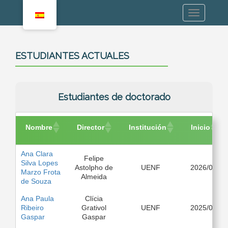
ESTUDIANTES ACTUALES
Estudiantes de doctorado
Nombre
Director
Institución
Inicio
Nombre
Director
Institución
Inicio
Ana Clara
Felipe
Silva Lopes
Astolpho de
UENF
2026/08
Marzo Frota
Almeida
de Souza
Ana Paula
Clícia
Ribeiro
Grativol
UENF
2025/03
Gaspar
Gaspar