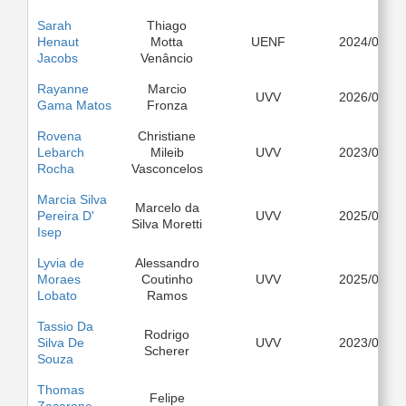
Sarah
Thiago
Henaut
Motta
UENF
2024/03
Jacobs
Venâncio
Rayanne
Marcio
UVV
2026/03
Gama Matos
Fronza
Rovena
Christiane
Lebarch
Mileib
UVV
2023/03
Rocha
Vasconcelos
Marcia Silva
Marcelo da
Pereira D'
UVV
2025/08
Silva Moretti
Isep
Lyvia de
Alessandro
Moraes
Coutinho
UVV
2025/08
Lobato
Ramos
Tassio Da
Rodrigo
Silva De
UVV
2023/03
Scherer
Souza
Thomas
Felipe