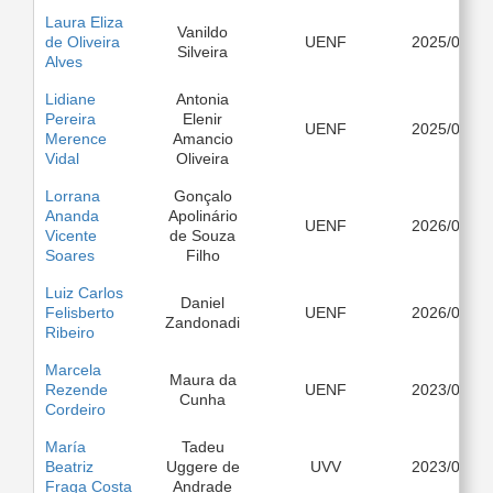
Laura Eliza
Vanildo
de Oliveira
UENF
2025/03
Silveira
Alves
Lidiane
Antonia
Pereira
Elenir
UENF
2025/03
Merence
Amancio
Vidal
Oliveira
Lorrana
Gonçalo
Ananda
Apolinário
UENF
2026/03
Vicente
de Souza
Soares
Filho
Luiz Carlos
Daniel
Felisberto
UENF
2026/03
Zandonadi
Ribeiro
Marcela
Maura da
Rezende
UENF
2023/08
Cunha
Cordeiro
María
Tadeu
Beatriz
Uggere de
UVV
2023/03
Fraga Costa
Andrade