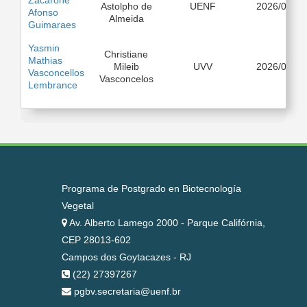
Zacarone
Astolpho de
UENF
2026/08
Afonso
Almeida
Guimaraes
Yasmin
Christiane
Mathias
Mileib
UVV
2026/03
Vasconcellos
Vasconcelos
Lembrance
Programa de Postgrado en Biotecnología
Vegetal
Av. Alberto Lamego 2000 - Parque Califórnia,
CEP 28013-602
Campos dos Goytacazes - RJ
(22) 27397267
pgbv.secretaria@uenf.br